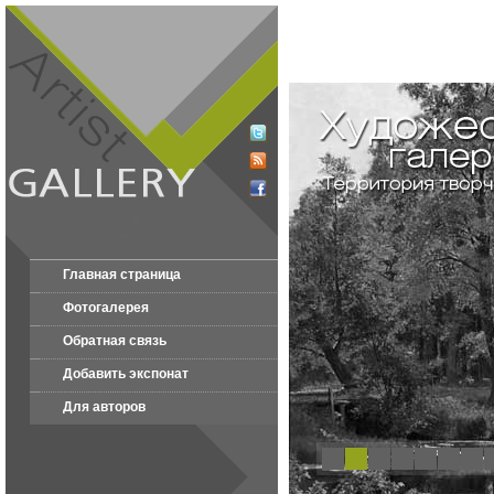
Главная страница
Фотогалерея
Обратная связь
Добавить экспонат
Для авторов
1
2
3
4
5
6
7