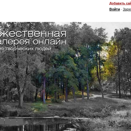
Добавить сай
Войти
·
Заре
4
5
6
7
8