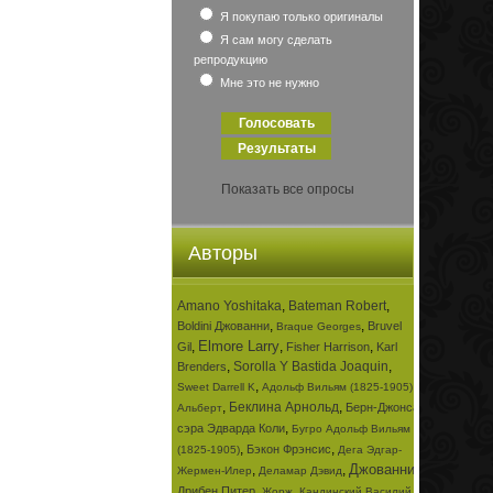
Я покупаю только оригиналы
Я сам могу сделать
репродукцию
Мне это не нужно
Показать все опросы
Авторы
Amano Yoshitaka
,
Bateman Robert
,
,
,
Boldini Джованни
Bruvel
Braque Georges
Elmore Larry
,
,
,
Gil
Fisher Harrison
Karl
,
Sorolla Y Bastida Joaquin
,
Brenders
,
,
Sweet Darrell K
Адольф Вильям (1825-1905)
,
Беклина Арнольд
,
Берн-Джонса
Альберт
,
сэра Эдварда Коли
Бугро Адольф Вильям
,
,
Бэкон Фрэнсис
(1825-1905)
Дега Эдгар-
Джованни
,
,
,
Жермен-Илер
Деламар Дэвид
,
,
Дрибен Питер
Жорж
Кандинский Василий