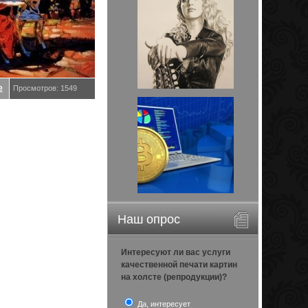
е
Просмотров: 1549
Наш опрос
Интересуют ли вас услуги
качественной печати картин
на холсте (репродукции)?
Да, интересует