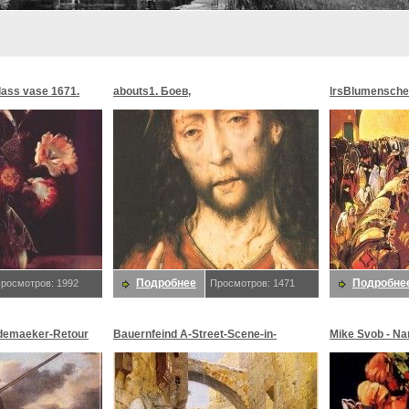
glass vase 1671.
abouts1. Боев,
lrsBlumensche
MoonMorningst
Blumenschein,
Подробнее
Подробне
росмотров: 1992
Просмотров: 1471
demaeker-Retour
Bauernfeind A-Street-Scene-in-
Mike Svob - Na
maeker,
Jerusalem-sj. Bauernfeind,