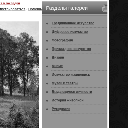
т в закладки
Разделы галереи
гистрироваться
·
Помощь
Традиционное искусство
Цифровое искусство
Фотография
Прикладное искусство
Дизайн
Аниме
Искусство и живопись
Музеи и театры
Выдающиеся личности
История живописи
Рукоделие