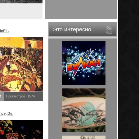
Это интересно
inEL-
ar&EveStar.
е
Просмотров: 1574
ncy, De.