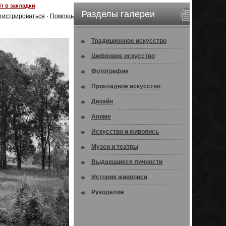
т в закладки
Разделы галереи
гистрироваться
·
Помощь
Традиционное искусство
Цифровое искусство
Фотография
Прикладное искусство
Дизайн
Аниме
Искусство и живопись
Музеи и театры
Выдающиеся личности
История живописи
Рукоделие