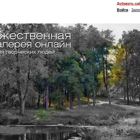
Добавить сай
Войти
·
Заре
4
5
6
7
8