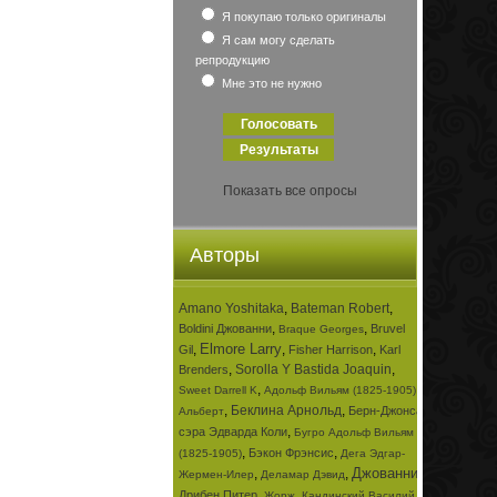
Я покупаю только оригиналы
Я сам могу сделать
репродукцию
Мне это не нужно
Показать все опросы
Авторы
Amano Yoshitaka
,
Bateman Robert
,
,
,
Boldini Джованни
Bruvel
Braque Georges
Elmore Larry
,
,
,
Gil
Fisher Harrison
Karl
,
Sorolla Y Bastida Joaquin
,
Brenders
,
,
Sweet Darrell K
Адольф Вильям (1825-1905)
,
Беклина Арнольд
,
Берн-Джонса
Альберт
,
сэра Эдварда Коли
Бугро Адольф Вильям
,
,
Бэкон Фрэнсис
(1825-1905)
Дега Эдгар-
Джованни
,
,
,
Жермен-Илер
Деламар Дэвид
,
,
Дрибен Питер
Жорж
Кандинский Василий