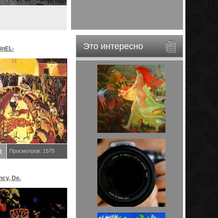
Это интересно
inEL-
ar&EveStar.
е
Просмотров: 1575
ncy, De.