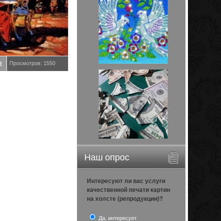
е
Просмотров: 1550
Наш опрос
Интересуют ли вас услуги
качественной печати картин
на холсте (репродукции)?
Да, интересует