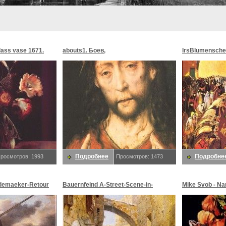
glass vase 1671.
abouts1. Боев,
lrsBlumensche
MoonMorningst
Blumenschein,
Подробнее
Подробне
росмотров: 1993
Просмотров: 1473
demaeker-Retour
Bauernfeind A-Street-Scene-in-
Mike Svob - Na
maeker,
Jerusalem-sj. Bauernfeind,