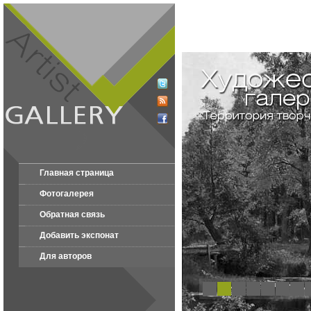
Главная страница
Фотогалерея
Обратная связь
Добавить экспонат
Для авторов
1
2
3
4
5
6
7