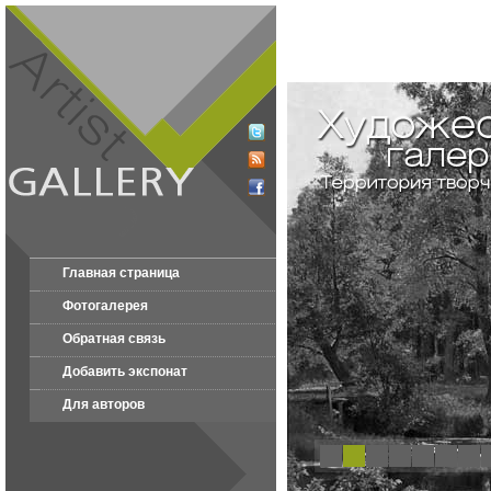
Главная страница
Фотогалерея
Обратная связь
Добавить экспонат
Для авторов
1
2
3
4
5
6
7