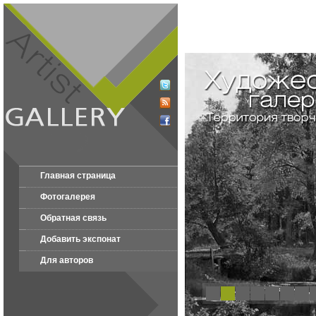
Главная страница
Фотогалерея
Обратная связь
Добавить экспонат
Для авторов
1
2
3
4
5
6
7