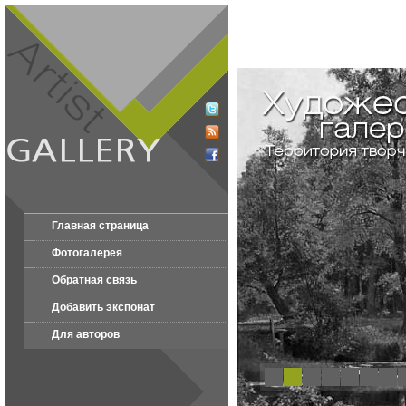
Главная страница
Фотогалерея
Обратная связь
Добавить экспонат
Для авторов
1
2
3
4
5
6
7