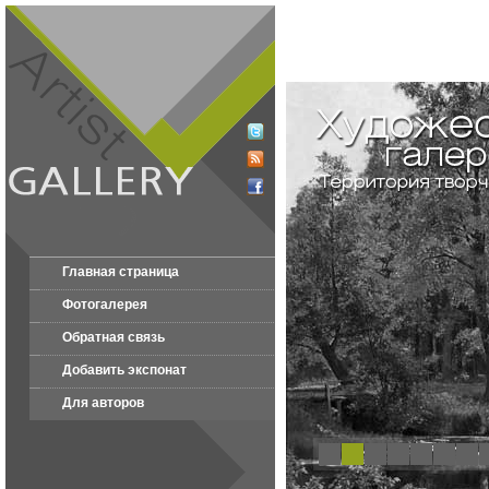
Главная страница
Фотогалерея
Обратная связь
Добавить экспонат
Для авторов
1
2
3
4
5
6
7