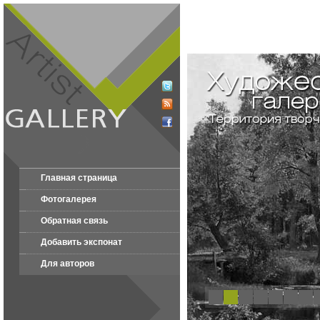
Главная страница
Фотогалерея
Обратная связь
Добавить экспонат
Для авторов
1
2
3
4
5
6
7