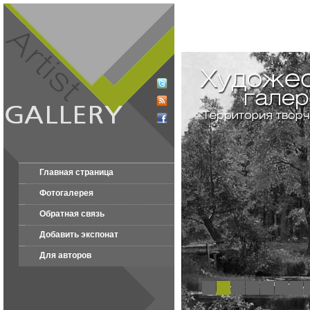
Главная страница
Фотогалерея
Обратная связь
Добавить экспонат
Для авторов
1
2
3
4
5
6
7