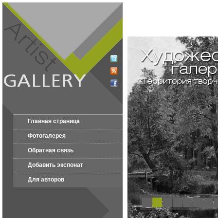
Главная страница
Фотогалерея
Обратная связь
Добавить экспонат
Для авторов
1
2
3
4
5
6
7