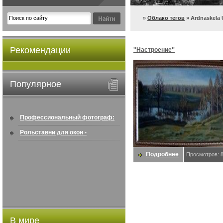
»
Облако тегов
» Ardnaskela
Рекомендации
''Настроение''
Популярное
Профессиональный фотограф:
искусство создавать снимки, ...
Рольставни для окон -
информация по покупке в
Подробнее
Просмотров: 
интернете ...
В мире