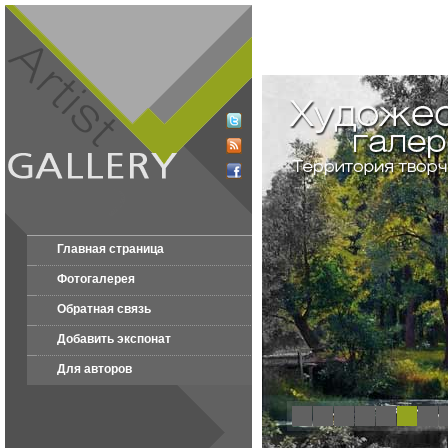
Главная страница
Фотогалерея
Обратная связь
Добавить экспонат
Для авторов
1
2
3
4
5
6
7