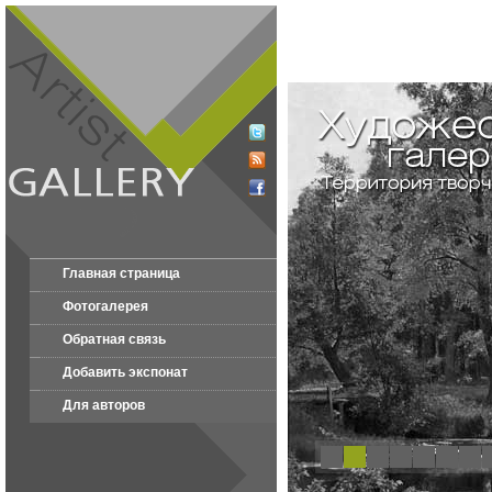
Главная страница
Фотогалерея
Обратная связь
Добавить экспонат
Для авторов
1
2
3
4
5
6
7