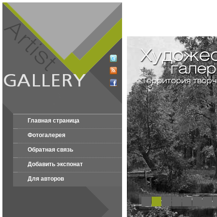
Главная страница
Фотогалерея
Обратная связь
Добавить экспонат
Для авторов
1
2
3
4
5
6
7