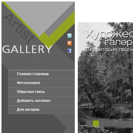
Главная страница
Фотогалерея
Обратная связь
Добавить экспонат
Для авторов
1
2
3
4
5
6
7