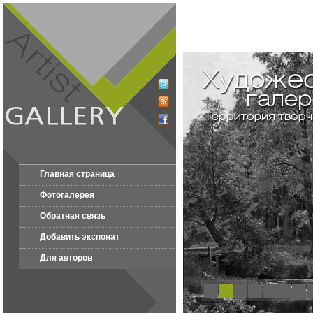
Главная страница
Фотогалерея
Обратная связь
Добавить экспонат
Для авторов
1
2
3
4
5
6
7