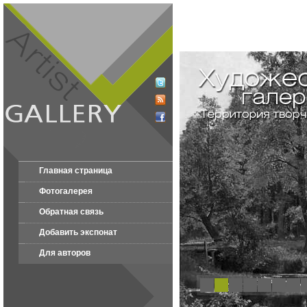
Главная страница
Фотогалерея
Обратная связь
Добавить экспонат
Для авторов
1
2
3
4
5
6
7