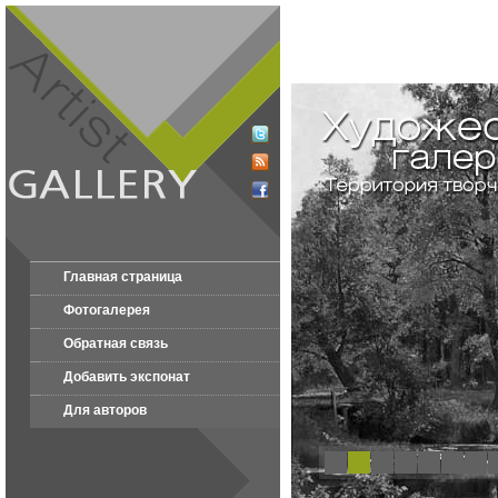
Главная страница
Фотогалерея
Обратная связь
Добавить экспонат
Для авторов
1
2
3
4
5
6
7