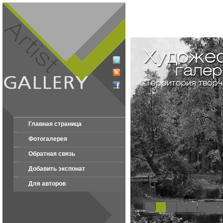
Главная страница
Фотогалерея
Обратная связь
Добавить экспонат
Для авторов
1
2
3
4
5
6
7