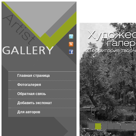
Главная страница
Фотогалерея
Обратная связь
Добавить экспонат
Для авторов
1
2
3
4
5
6
7