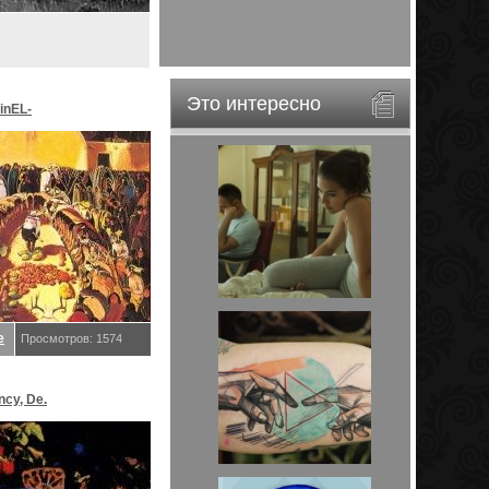
Это интересно
inEL-
ar&EveStar.
е
Просмотров: 1574
ncy, De.