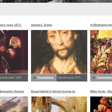
glass vase 1671.
abouts1. Боев,
lrsBlumensche
MoonMorningst
Blumenschein,
Подробнее
Подробне
росмотров: 1992
Просмотров: 1471
demaeker-Retour
Bauernfeind A-Street-Scene-in-
Mike Svob - Na
maeker,
Jerusalem-sj. Bauernfeind,