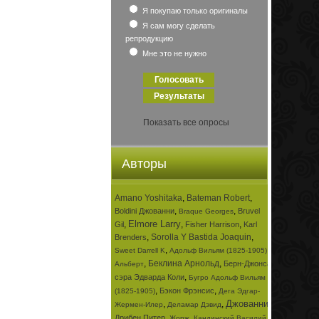
Я покупаю только оригиналы
Я сам могу сделать
репродукцию
Мне это не нужно
Показать все опросы
Авторы
Amano Yoshitaka
,
Bateman Robert
,
,
,
Boldini Джованни
Bruvel
Braque Georges
Elmore Larry
,
,
,
Gil
Fisher Harrison
Karl
,
Sorolla Y Bastida Joaquin
,
Brenders
,
,
Sweet Darrell K
Адольф Вильям (1825-1905)
,
Беклина Арнольд
,
Берн-Джонса
Альберт
,
сэра Эдварда Коли
Бугро Адольф Вильям
,
,
Бэкон Фрэнсис
(1825-1905)
Дега Эдгар-
Джованни
,
,
,
Жермен-Илер
Деламар Дэвид
,
,
Дрибен Питер
Жорж
Кандинский Василий