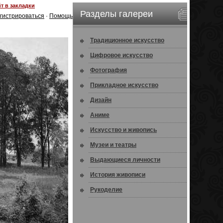
т в закладки
Разделы галереи
гистрироваться
·
Помощь
Традиционное искусство
Цифровое искусство
Фотография
Прикладное искусство
Дизайн
Аниме
Искусство и живопись
Музеи и театры
Выдающиеся личности
История живописи
Рукоделие