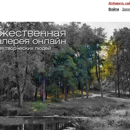
Добавить сай
Войти
·
Заре
4
5
6
7
8