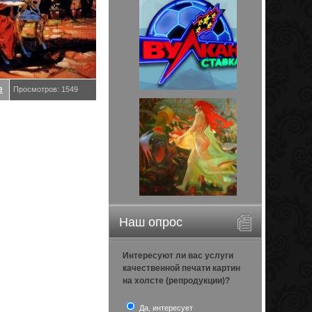
е
Просмотров: 1549
Наш опрос
Интересуют ли вас услуги
качественной печати картин
на холсте (репродукции)?
Да, интересует