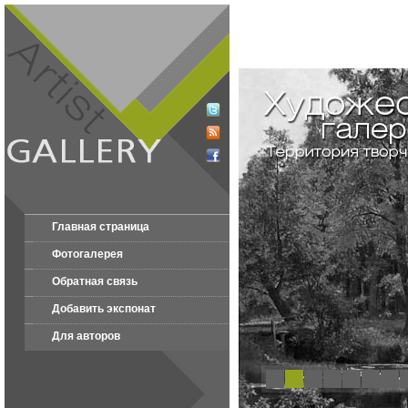
Главная страница
Фотогалерея
Обратная связь
Добавить экспонат
Для авторов
1
2
3
4
5
6
7