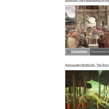
Botticelli The Punishment of Ko
detail 1. Боттичелли, Alessand
Подробнее
Просмотров: 
Alessandro Botticelli - The Enc
with the Damned in the Pine For
Боттичелли, Alessandro