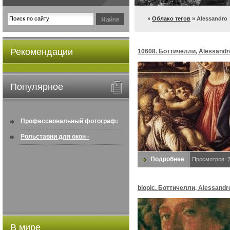
»
Облако тегов
» Alessandro
Рекомендации
10608. Боттичелли, Alessandr
Популярное
Профессиональный фотограф:
искусство создавать снимки, ...
Рольставни для окон -
информация по покупке в
Подробнее
Просмотров: 
интернете ...
biopic. Боттичелли, Alessandr
В мире