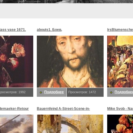
glass vase 1671.
abouts1. Боев,
lrsBlumensche
MoonMorningst
Blumenschein,
Подробнее
Подробне
росмотров: 1992
Просмотров: 1472
demaeker-Retour
Bauernfeind A-Street-Scene-in-
Mike Svob - Na
maeker,
Jerusalem-sj. Bauernfeind,