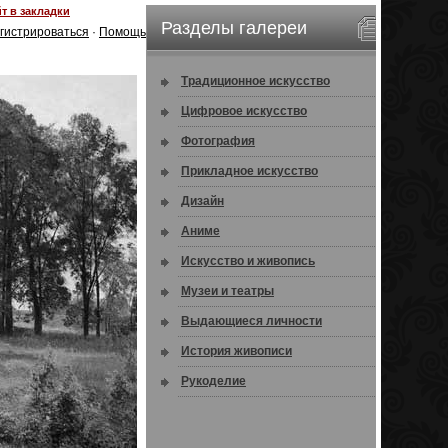
т в закладки
Разделы галереи
гистрироваться
·
Помощь
Традиционное искусство
Цифровое искусство
Фотография
Прикладное искусство
Дизайн
Аниме
Искусство и живопись
Музеи и театры
Выдающиеся личности
История живописи
Рукоделие