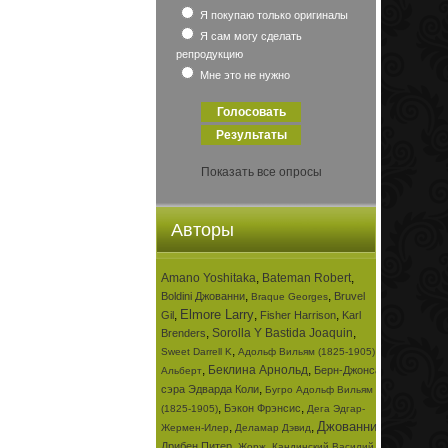
Я покупаю только оригиналы
Я сам могу сделать
репродукцию
Мне это не нужно
Показать все опросы
Авторы
Amano Yoshitaka
,
Bateman Robert
,
,
,
Boldini Джованни
Bruvel
Braque Georges
Elmore Larry
,
,
,
Gil
Fisher Harrison
Karl
,
Sorolla Y Bastida Joaquin
,
Brenders
,
,
Sweet Darrell K
Адольф Вильям (1825-1905)
,
Беклина Арнольд
,
Берн-Джонса
Альберт
,
сэра Эдварда Коли
Бугро Адольф Вильям
,
,
Бэкон Фрэнсис
(1825-1905)
Дега Эдгар-
Джованни
,
,
,
Жермен-Илер
Деламар Дэвид
,
,
Дрибен Питер
Жорж
Кандинский Василий