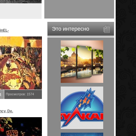
Это интересно
inEL-
ar&EveStar.
е
Просмотров: 1574
ncy, De.