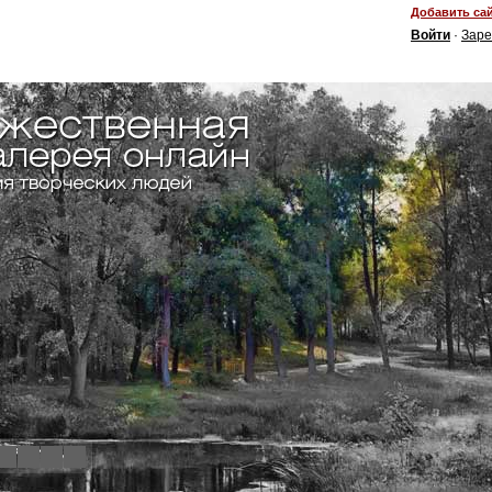
Добавить сай
Войти
·
Заре
4
5
6
7
8