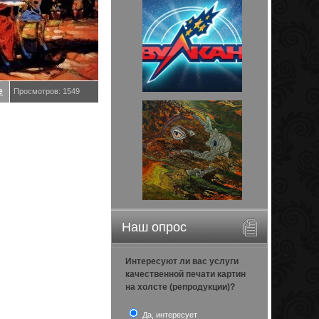
е
Просмотров: 1549
Наш опрос
Интересуют ли вас услуги
качественной печати картин
на холсте (репродукции)?
Да, интересует