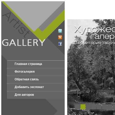
Главная страница
Фотогалерея
Обратная связь
Добавить экспонат
Для авторов
1
2
3
4
5
6
7