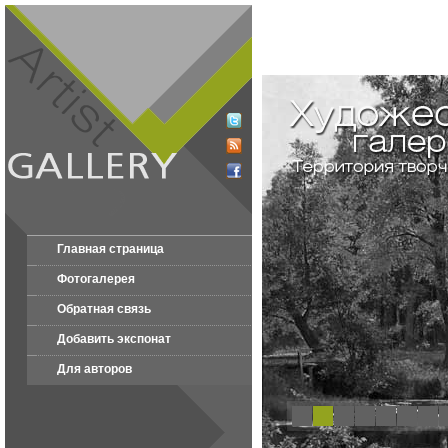
Главная страница
Фотогалерея
Обратная связь
Добавить экспонат
Для авторов
1
2
3
4
5
6
7