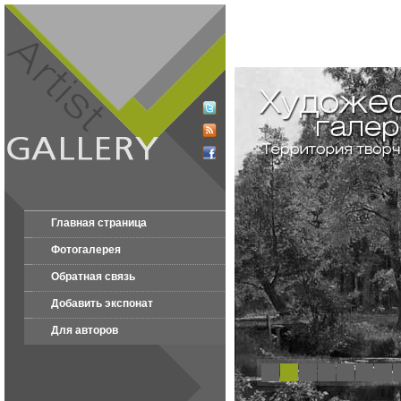
Главная страница
Фотогалерея
Обратная связь
Добавить экспонат
Для авторов
1
2
3
4
5
6
7