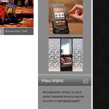
е
Просмотров: 1549
Наш опрос
Интересуют ли вас услуги
качественной печати картин
на холсте (репродукции)?