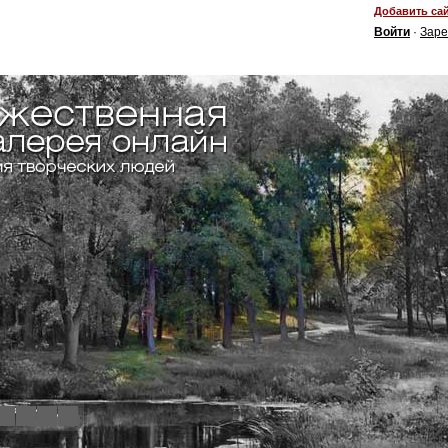
Добавить сай
Войти
·
Заре
4
5
6
7
8