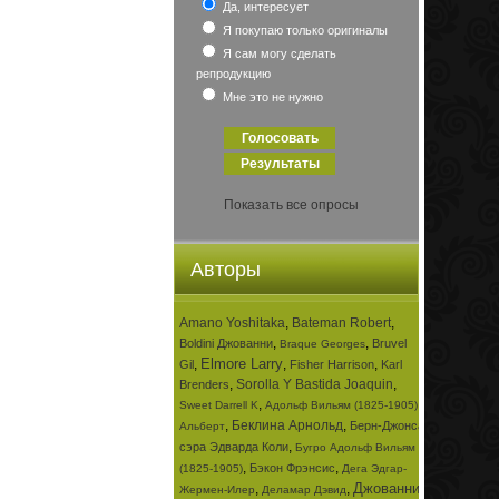
Да, интересует
Я покупаю только оригиналы
Я сам могу сделать
репродукцию
Мне это не нужно
Показать все опросы
Авторы
Amano Yoshitaka
,
Bateman Robert
,
,
,
Boldini Джованни
Bruvel
Braque Georges
Elmore Larry
,
,
,
Gil
Fisher Harrison
Karl
,
Sorolla Y Bastida Joaquin
,
Brenders
,
,
Sweet Darrell K
Адольф Вильям (1825-1905)
,
Беклина Арнольд
,
Берн-Джонса
Альберт
,
сэра Эдварда Коли
Бугро Адольф Вильям
,
,
Бэкон Фрэнсис
(1825-1905)
Дега Эдгар-
Джованни
,
,
,
Жермен-Илер
Деламар Дэвид