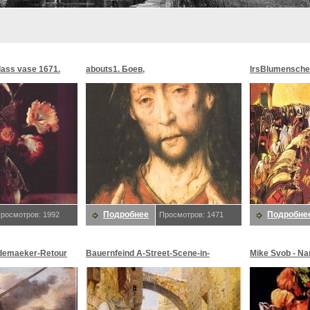
glass vase 1671.
abouts1. Боев,
lrsBlumensche
MoonMorningst
Blumenschein,
Подробнее
Подробне
росмотров: 1992
Просмотров: 1471
demaeker-Retour
Bauernfeind A-Street-Scene-in-
Mike Svob - Na
maeker,
Jerusalem-sj. Bauernfeind,