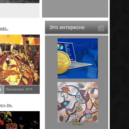
Это интересно
inEL-
ar&EveStar.
е
Просмотров: 1573
ncy, De.
Sinapsi