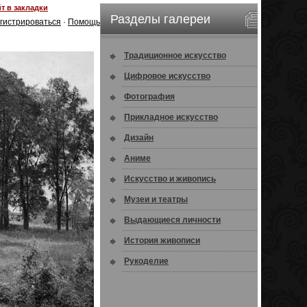
т в закладки
Разделы галереи
гистрироваться
·
Помощь
Традиционное искусство
Цифровое искусство
Фотография
Прикладное искусство
Дизайн
Аниме
Искусство и живопись
Музеи и театры
Выдающиеся личности
История живописи
Рукоделие