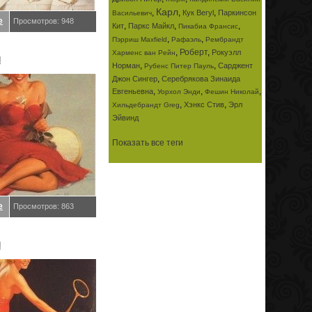
Карл
,
,
,
Кук Beryl
Паркинсон
Васильевич
е
Просмотров: 948
,
,
,
Кит
Паркс Майкл
Пикабиа Франсис
,
,
Пэрриш Maxfield
Рафаэль
Рембрандт
,
Роберт
,
Рокуэлл
Харменс ван Рейн
l
,
,
Норман
Сарджент
Рубенс Питер Пауль
,
Джон Сингер
Серебрякова Зинаида
,
,
,
Евгеньевна
Уорхол Энди
Фешин Николай
,
,
Хэнкс Стив
Эрл
Хильдебрандт Greg
Эйвинд
Показать все теги
е
Просмотров: 863
l