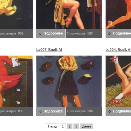
Подробнее
Подробне
росмотров: 901
Просмотров: 883
ba007. Buell, Al
ba004. Buell, A
Подробнее
Подробне
росмотров: 830
Просмотров: 906
Назад
1
2
3
Далее