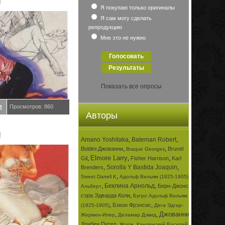
l
Я покупаю только оригиналы
Я сам могу сделать
репродукцию
Мне это не нужно
Показать все опросы
е
Просмотров: 860
Авторы
l
Amano Yoshitaka
,
Bateman Robert
,
,
,
Boldini Джованни
Bruvel
Braque Georges
Elmore Larry
,
,
,
Gil
Fisher Harrison
Karl
,
Sorolla Y Bastida Joaquin
,
Brenders
,
,
Sweet Darrell K
Адольф Вильям (1825-1905)
,
Беклина Арнольд
,
Берн-Джонса
Альберт
,
сэра Эдварда Коли
Бугро Адольф Вильям
,
,
Бэкон Фрэнсис
(1825-1905)
Дега Эдгар-
Джованни
,
,
,
Жермен-Илер
Деламар Дэвид
,
,
Дрибен Питер
Жорж
Кандинский Василий