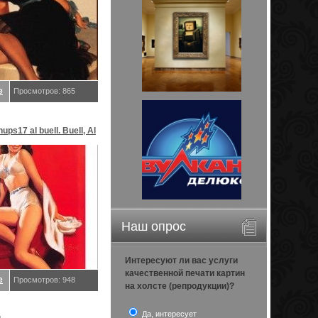
е
Просмотров: 865
ups17 al buell. Buell, Al
Наш опрос
Интересуют ли вас услуги
качественной печати картин
е
Просмотров: 948
на холсте (репродукции)?
Да, интересует