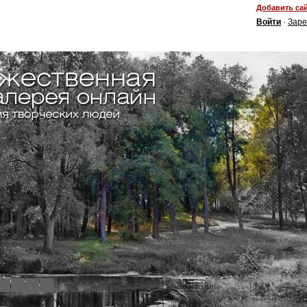
Добавить сай
Войти
·
Заре
4
5
6
7
8