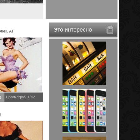
Это интересно
Buell, Al
е
Просмотров: 1252
l