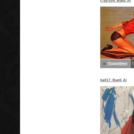
c-ab 004. Buell, Al
Подробнее
П
ba017. Buell, Al