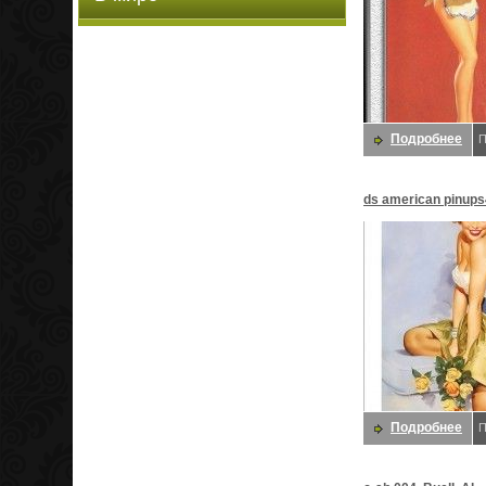
Подробнее
П
ds american pinups45
Подробнее
П