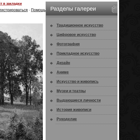
т в закладки
Разделы галереи
гистрироваться
·
Помощь
Традиционное искусство
Цифровое искусство
Фотография
Прикладное искусство
Дизайн
Аниме
Искусство и живопись
Музеи и театры
Выдающиеся личности
История живописи
Рукоделие