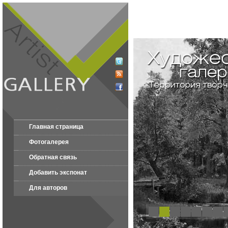
Главная страница
Фотогалерея
Обратная связь
Добавить экспонат
Для авторов
1
2
3
4
5
6
7