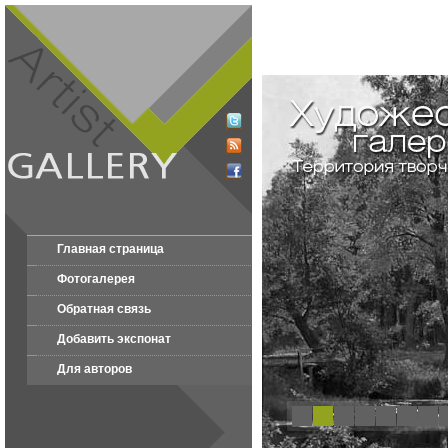
Главная страница
Фотогалерея
Обратная связь
Добавить экспонат
Для авторов
1
2
3
4
5
6
7