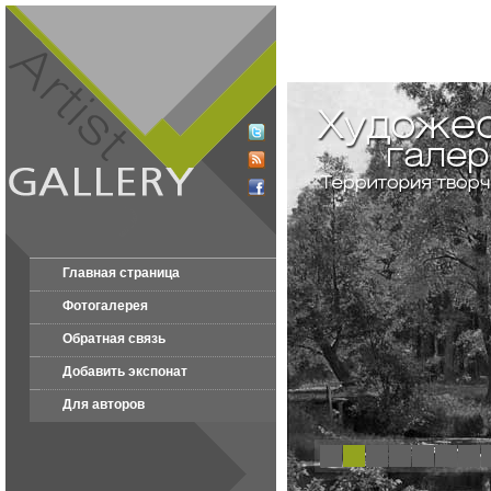
Главная страница
Фотогалерея
Обратная связь
Добавить экспонат
Для авторов
1
2
3
4
5
6
7