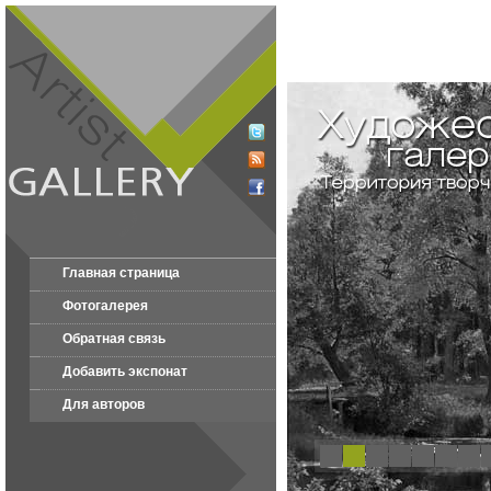
Главная страница
Фотогалерея
Обратная связь
Добавить экспонат
Для авторов
1
2
3
4
5
6
7