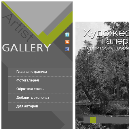
Главная страница
Фотогалерея
Обратная связь
Добавить экспонат
Для авторов
1
2
3
4
5
6
7