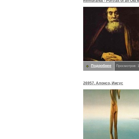
Rembrandt - Portrait of an Old 
Rabbi). Рембрандт Харменс в
Подробнее
Просмотров: 
26957. Алонсо, Иисус