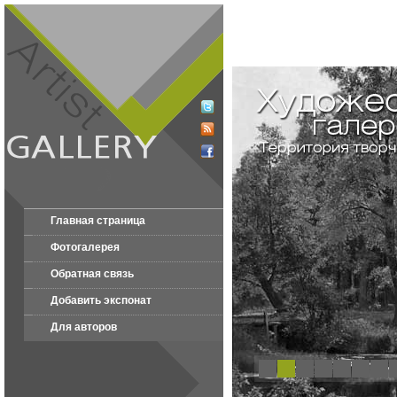
Главная страница
Фотогалерея
Обратная связь
Добавить экспонат
Для авторов
1
2
3
4
5
6
7