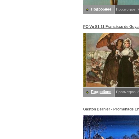
Подробнее
Просмотров: 
PO Vp S1 11 Francisco de Goya
jeunesse. Гойя и Люсьентес,
Франсиско де
Подробнее
Просмотров: 
Gaston Bernier - Promenade En 
De. Бернье, Гастон