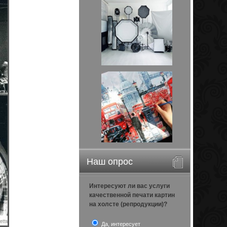
Наш опрос
Интересуют ли вас услуги
качественной печати картин
на холсте (репродукции)?
Да, интересует