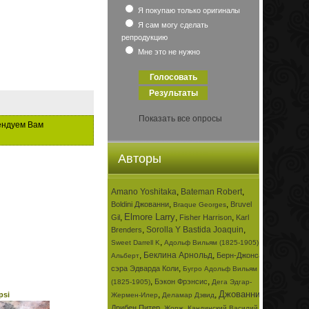
Я покупаю только оригиналы
Я сам могу сделать
репродукцию
Мне это не нужно
Показать все опросы
ендуем Вам
Авторы
Amano Yoshitaka
,
Bateman Robert
,
,
,
Boldini Джованни
Bruvel
Braque Georges
Elmore Larry
,
,
,
Gil
Fisher Harrison
Karl
,
Sorolla Y Bastida Joaquin
,
Brenders
,
,
Sweet Darrell K
Адольф Вильям (1825-1905)
,
Беклина Арнольд
,
Берн-Джонса
Альберт
,
сэра Эдварда Коли
Бугро Адольф Вильям
,
,
Бэкон Фрэнсис
(1825-1905)
Дега Эдгар-
Джованни
,
,
,
psi
Жермен-Илер
Деламар Дэвид
,
,
Дрибен Питер
Жорж
Кандинский Василий