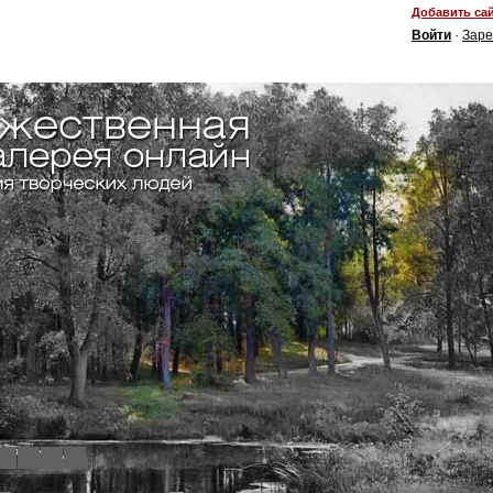
Добавить сай
Войти
·
Заре
4
5
6
7
8