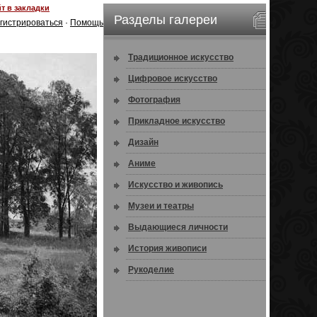
т в закладки
Разделы галереи
гистрироваться
·
Помощь
Традиционное искусство
Цифровое искусство
Фотография
Прикладное искусство
Дизайн
Аниме
Искусство и живопись
Музеи и театры
Выдающиеся личности
История живописи
Рукоделие