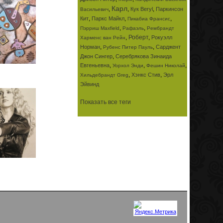
Карл
,
,
,
Кук Beryl
Паркинсон
Васильевич
,
,
,
Кит
Паркс Майкл
Пикабиа Франсис
,
,
Пэрриш Maxfield
Рафаэль
Рембрандт
,
Роберт
,
Рокуэлл
Харменс ван Рейн
,
,
Норман
Сарджент
Рубенс Питер Пауль
,
Джон Сингер
Серебрякова Зинаида
,
,
,
Евгеньевна
Уорхол Энди
Фешин Николай
,
,
Хэнкс Стив
Эрл
Хильдебрандт Greg
Эйвинд
Показать все теги