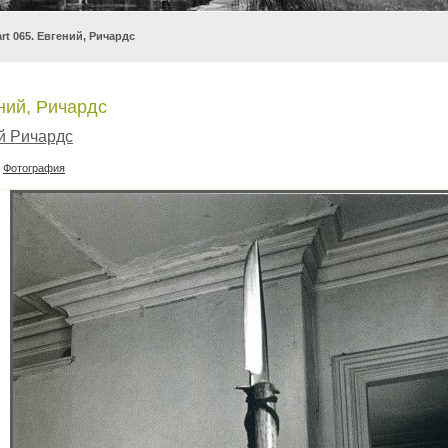
art 065. Евгений, Ричардс
ений, Ричардс
й Ричардс
:
Фотография