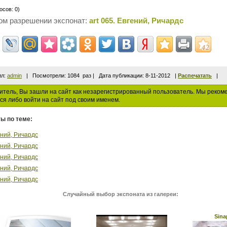
осов: 0)
ом разрешении экспонат:
art 065. Евгений, Ричардс
ил:
admin
| Посмотрели: 1084 раз | Дата публикации: 8-11-2012 |
Распечатать
|
тель, Вы зашли на сайт как незарегистрированный пользователь. Мы реком
ся либо войти на сайт под своим именем.
ы по теме:
гений, Ричардс
гений, Ричардс
гений, Ричардс
гений, Ричардс
гений, Ричардс
Случайный выбор экспоната из галереи:
Sina