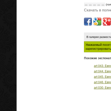
(гол
Скачать в полн
В галерее размест
Уважаемый посети
зарегистрировать
Похожие экспонат
art 043. Ев
art 044. Ев
art 045. Ев
art 046. Ев
art 030. Ев