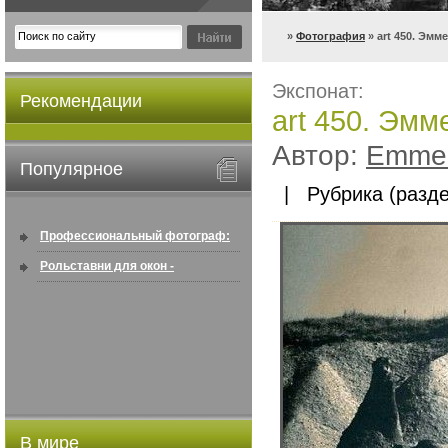
»
Фотография
» art 450. Эмм
Экспонат:
Рекомендации
art 450. Эмм
Автор:
Emmer
Популярное
| Рубрика (разде
Профессиональный фотограф:
искусство создавать снимки, ...
Рольставни для окон -
информация по покупке в
интернете ...
В мире