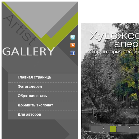
Главная страница
Фотогалерея
Обратная связь
Добавить экспонат
Для авторов
1
2
3
4
5
6
7