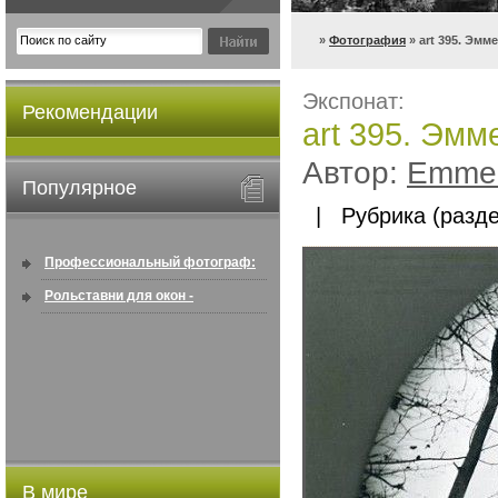
»
Фотография
» art 395. Эмм
Экспонат:
Рекомендации
art 395. Эмм
Автор:
Emmer
Популярное
| Рубрика (разде
Профессиональный фотограф:
искусство создавать снимки, ...
Рольставни для окон -
информация по покупке в
интернете ...
В мире