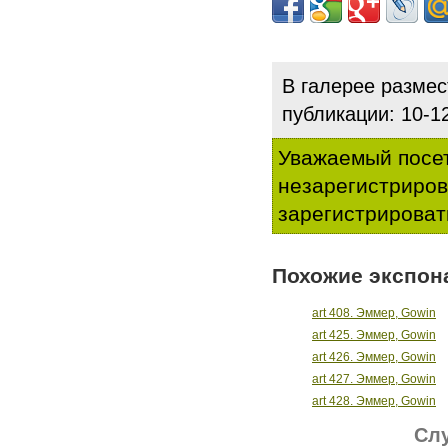
В галерее разме
публикации: 10-
Уважаемый посет
незарегистриро
зарегистрироват
Похожие экспон
art 408. Эммер, Gowin
art 425. Эммер, Gowin
art 426. Эммер, Gowin
art 427. Эммер, Gowin
art 428. Эммер, Gowin
Слу