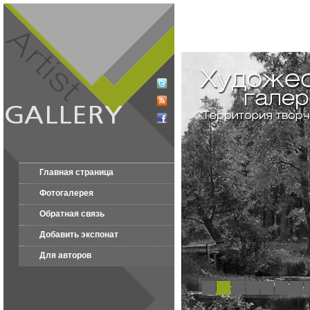
Главная страница
Фотогалерея
Обратная связь
Добавить экспонат
Для авторов
1
2
3
4
5
6
7