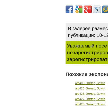
В галерее разме
публикации: 10-
Уважаемый посет
незарегистриро
зарегистрироват
Похожие экспон
art 408. Эммер, Gowin
art 425. Эммер, Gowin
art 426. Эммер, Gowin
art 427. Эммер, Gowin
art 428. Эммер, Gowin