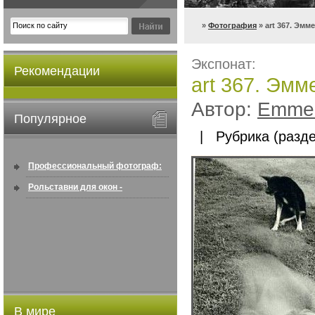
»
Фотография
» art 367. Эмм
Экспонат:
Рекомендации
art 367. Эмм
Автор:
Emmer
Популярное
| Рубрика (разде
Профессиональный фотограф:
искусство создавать снимки, ...
Рольставни для окон -
информация по покупке в
интернете ...
В мире