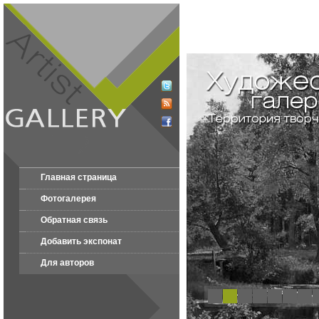
Главная страница
Фотогалерея
Обратная связь
Добавить экспонат
Для авторов
1
2
3
4
5
6
7