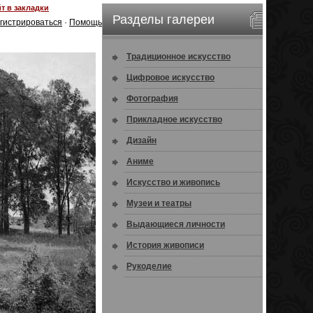
т в закладки
Разделы галереи
гистрироваться
·
Помощь
Традиционное искусство
Цифровое искусство
Фотография
Прикладное искусство
Дизайн
Аниме
Искусство и живопись
Музеи и театры
Выдающиеся личности
История живописи
Рукоделие