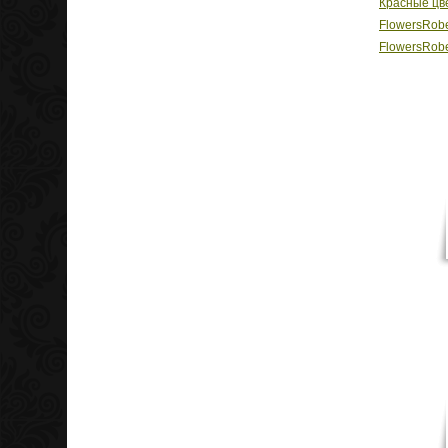
Красные цв
FlowersRobe
FlowersRobe