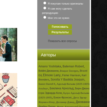
Я покупаю только оригиналы
Я сам могу сделать
репродукцию
Мне это не нужно
Показать все опросы
Авторы
Amano Yoshitaka
,
Bateman Robert
,
,
,
Boldini Джованни
Bruvel
Braque Georges
Elmore Larry
,
,
,
Gil
Fisher Harrison
Karl
,
Sorolla Y Bastida Joaquin
,
Brenders
,
,
Sweet Darrell K
Адольф Вильям (1825-1905)
,
Беклина Арнольд
,
Берн-Джонса
Альберт
,
сэра Эдварда Коли
Бугро Адольф Вильям
,
,
Бэкон Фрэнсис
(1825-1905)
Дега Эдгар-
Джованни
,
,
,
Жермен-Илер
Деламар Дэвид
,
,
Дрибен Питер
Жорж
Кандинский Василий