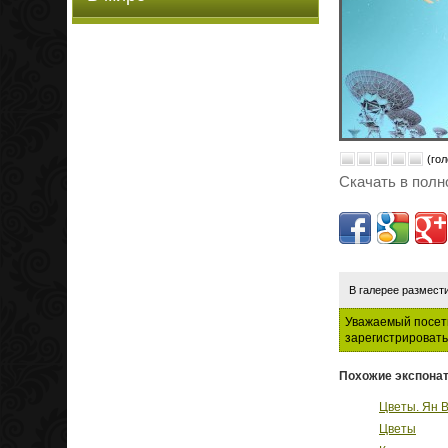
(гол
Скачать в полн
В галерее размест
Уважаемый посети
зарегистрировать
Похожие экспонат
Цветы. Ян 
Цветы