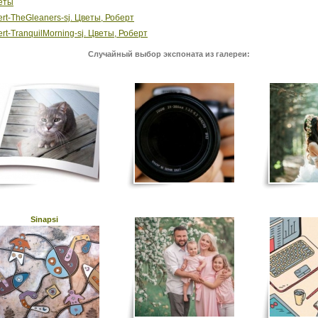
еты
rt-TheGleaners-sj. Цветы, Роберт
rt-TranquilMorning-sj. Цветы, Роберт
Случайный выбор экспоната из галереи:
Sinapsi