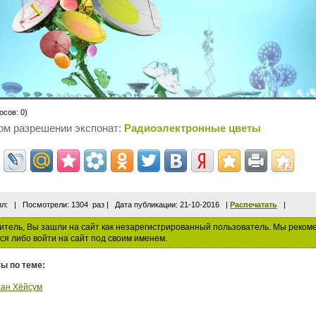
осов: 0)
ом разрешении экспонат:
Радиоэлектронные цветы
ил:
| Посмотрели: 1304 раз | Дата публикации: 21-10-2016 |
Распечатать
|
тель, Вы зашли на сайт как незарегистрированный пользователь. Мы реком
ся либо войти на сайт под своим именем.
ы по теме:
Ван Хёйсум