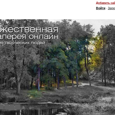
Добавить сай
Войти
·
Заре
4
5
6
7
8