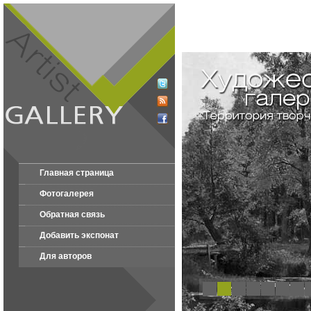
Главная страница
Фотогалерея
Обратная связь
Добавить экспонат
Для авторов
1
2
3
4
5
6
7