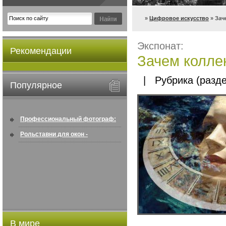
»
Цифровое искусство
» Зач
Экспонат:
Рекомендации
Зачем колле
| Рубрика (разде
Популярное
Профессиональный фотограф:
искусство создавать снимки, ...
Рольставни для окон -
информация по покупке в
интернете ...
В мире