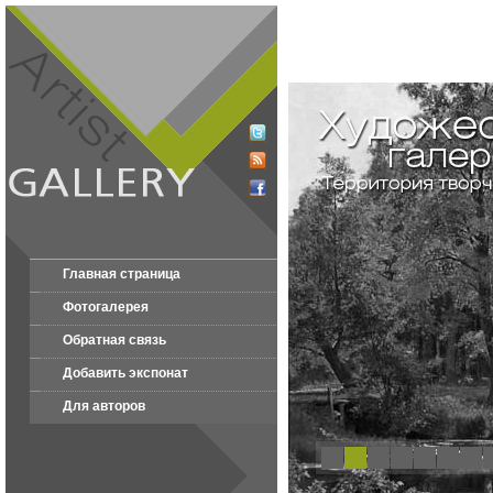
Главная страница
Фотогалерея
Обратная связь
Добавить экспонат
Для авторов
1
2
3
4
5
6
7