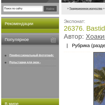
»
Традиционное искусство
» 
Экспонат:
Рекомендации
26376. Bastid
Автор:
Хоакин
Популярное
| Рубрика (разде
Профессиональный фотограф:
искусство создавать снимки, ...
Рольставни для окон -
информация по покупке в
интернете ...
В мире