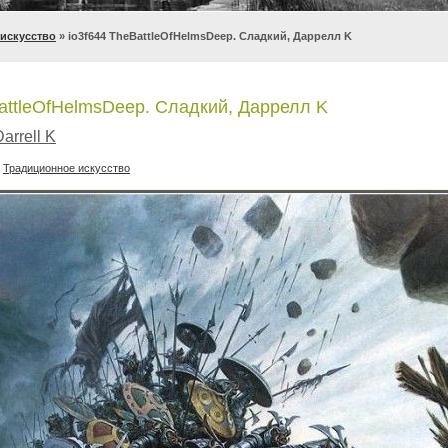
искусство
» io3f644 TheBattleOfHelmsDeep. Сладкий, Даррелл K
BattleOfHelmsDeep. Сладкий, Даррелл K
arrell K
:
Традиционное искусство