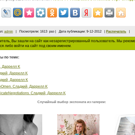
ил:
admin
| Посмотрели: 1613 раз | Дата публикации: 9-12-2012 |
Распечатать
|
тель, Вы зашли на сайт как незарегистрированный пользователь. Мы реком
ся либо войти на сайт под своим именем.
ы по теме:
, Даррелл K
дкий, Даррелл K
дкий, Даррелл K
heOmen. Сладкий, Даррелл K
licateNegotiations. Сладкий, Даррелл K
Случайный выбор экспоната из галереи: