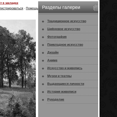
т в закладки
Разделы галереи
гистрироваться
·
Помощь
Традиционное искусство
Цифровое искусство
Фотография
Прикладное искусство
Дизайн
Аниме
Искусство и живопись
Музеи и театры
Выдающиеся личности
История живописи
Рукоделие