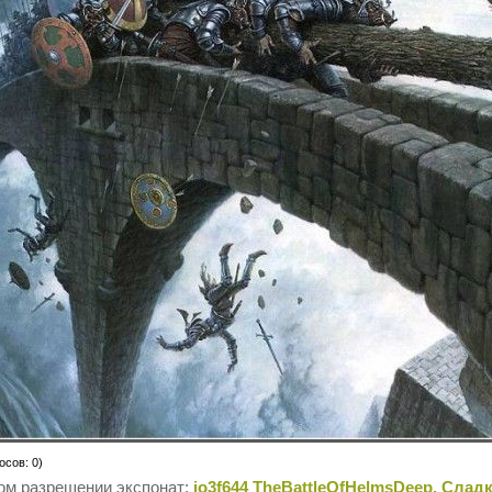
осов: 0)
ом разрешении экспонат:
io3f644 TheBattleOfHelmsDeep. Слад