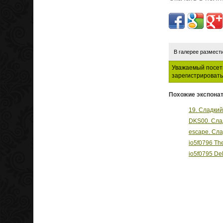
В галерее размест
Уважаемый посети
зарегистрировать
Похожие экспонат
19. Сладкий
DKS00. Сла
escape. Сла
io5f0796 T
io5f0795 De