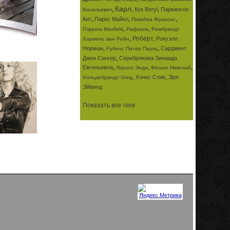
Карл
,
,
,
Кук Beryl
Паркинсон
Васильевич
,
,
,
Кит
Паркс Майкл
Пикабиа Франсис
,
,
Пэрриш Maxfield
Рафаэль
Рембрандт
,
Роберт
,
Рокуэлл
Харменс ван Рейн
,
,
Норман
Сарджент
Рубенс Питер Пауль
,
Джон Сингер
Серебрякова Зинаида
,
,
,
Евгеньевна
Уорхол Энди
Фешин Николай
,
,
Хэнкс Стив
Эрл
Хильдебрандт Greg
Эйвинд
Показать все теги