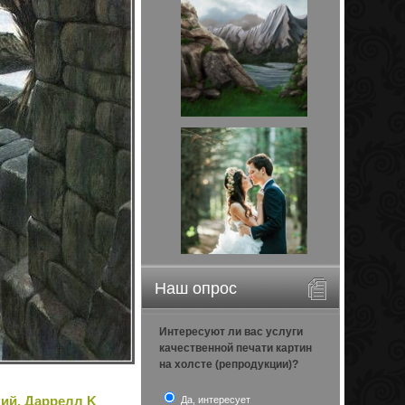
Наш опрос
Интересуют ли вас услуги
качественной печати картин
на холсте (репродукции)?
кий, Даррелл K
Да, интересует