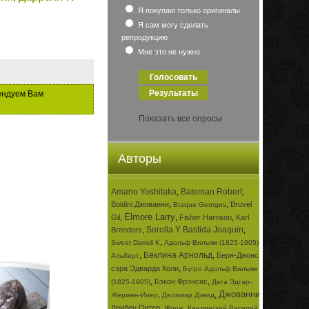
Я покупаю только оригиналы
Я сам могу сделать
репродукцию
Мне это не нужно
ендуем Вам
Показать все опросы
Авторы
Amano Yoshitaka
,
Bateman Robert
,
,
,
Boldini Джованни
Bruvel
Braque Georges
Elmore Larry
,
,
,
Gil
Fisher Harrison
Karl
,
Sorolla Y Bastida Joaquin
,
Brenders
,
,
Sweet Darrell K
Адольф Вильям (1825-1905)
,
Беклина Арнольд
,
Берн-Джонса
Альберт
,
сэра Эдварда Коли
Бугро Адольф Вильям
,
,
Бэкон Фрэнсис
(1825-1905)
Дега Эдгар-
Джованни
,
,
,
Жермен-Илер
Деламар Дэвид
,
,
Дрибен Питер
Жорж
Кандинский Василий