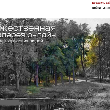
Добавить сай
Войти
·
Заре
4
5
6
7
8