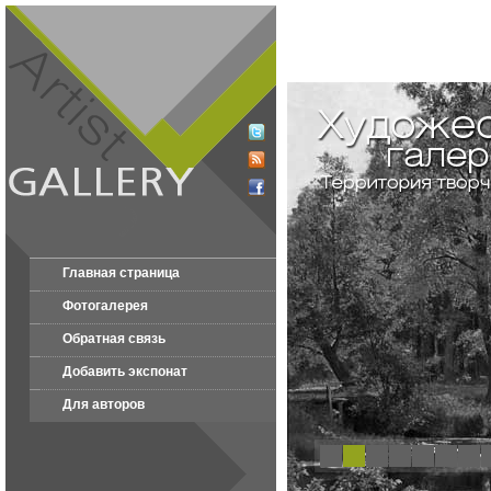
Главная страница
Фотогалерея
Обратная связь
Добавить экспонат
Для авторов
1
2
3
4
5
6
7