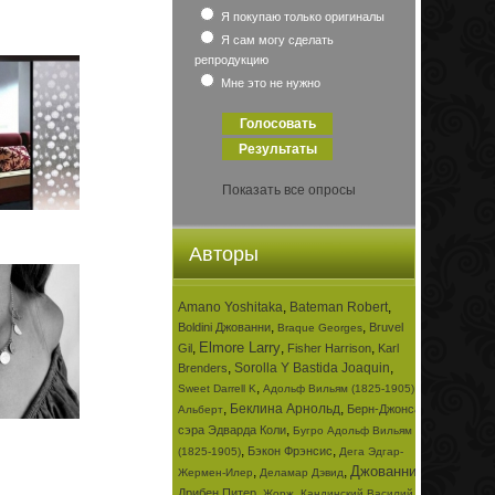
Я покупаю только оригиналы
Я сам могу сделать
репродукцию
Мне это не нужно
Показать все опросы
Авторы
Amano Yoshitaka
,
Bateman Robert
,
,
,
Boldini Джованни
Bruvel
Braque Georges
Elmore Larry
,
,
,
Gil
Fisher Harrison
Karl
,
Sorolla Y Bastida Joaquin
,
Brenders
,
,
Sweet Darrell K
Адольф Вильям (1825-1905)
,
Беклина Арнольд
,
Берн-Джонса
Альберт
,
сэра Эдварда Коли
Бугро Адольф Вильям
,
,
Бэкон Фрэнсис
(1825-1905)
Дега Эдгар-
Джованни
,
,
,
Жермен-Илер
Деламар Дэвид
,
,
Дрибен Питер
Жорж
Кандинский Василий