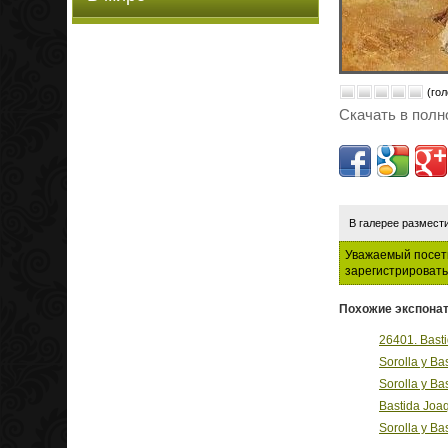
(гол
Скачать в полн
В галерее размест
Уважаемый посети
зарегистрировать
Похожие экспонат
26401. Basti
Sorolla y Ba
Sorolla y Ba
Bastida Joaq
Sorolla y Ba