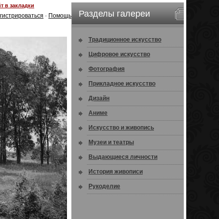
т в закладки
Разделы галереи
гистрироваться
·
Помощь
Традиционное искусство
Цифровое искусство
Фотография
Прикладное искусство
Дизайн
Аниме
Искусство и живопись
Музеи и театры
Выдающиеся личности
История живописи
Рукоделие