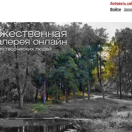
Добавить сай
Войти
·
Заре
4
5
6
7
8