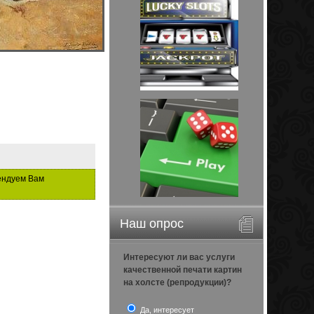
ендуем Вам
Наш опрос
Интересуют ли вас услуги
качественной печати картин
на холсте (репродукции)?
Да, интересует