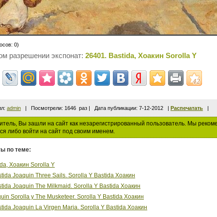
осов: 0)
ом разрешении экспонат:
26401. Bastida, Хоакин Sorolla Y
ил:
admin
| Посмотрели: 1646 раз | Дата публикации: 7-12-2012 |
Распечатать
|
тель, Вы зашли на сайт как незарегистрированный пользователь. Мы реком
ся либо войти на сайт под своим именем.
ы по теме:
da, Хоакин Sorolla Y
stida Joaquin Three Sails. Sorolla Y Bastida Хоакин
stida Joaquin The Milkmaid. Sorolla Y Bastida Хоакин
uin Sorolla y The Musketeer. Sorolla Y Bastida Хоакин
stida Joaquin La Virgen Maria. Sorolla Y Bastida Хоакин