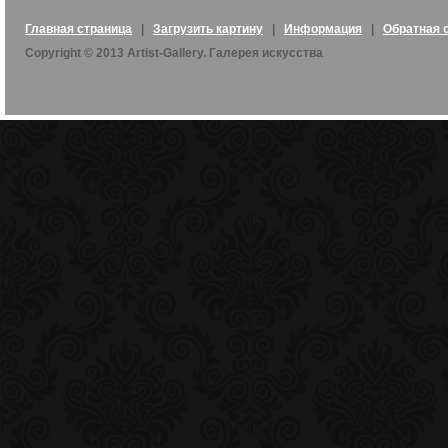
Главная страница
|
Загрузить картину
|
Информация
|
Обратная 
Copyright © 2013 Artist-Gallery. Галерея искусства