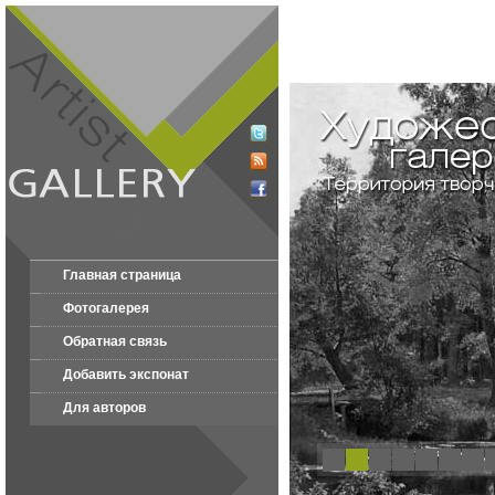
Главная страница
Фотогалерея
Обратная связь
Добавить экспонат
Для авторов
1
2
3
4
5
6
7