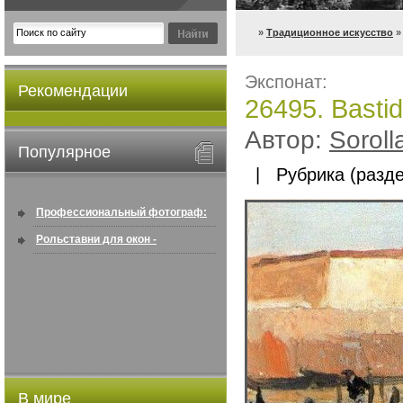
»
Традиционное искусство
» 
Экспонат:
Рекомендации
26495. Bastid
Автор:
Soroll
Популярное
| Рубрика (разде
Профессиональный фотограф:
искусство создавать снимки, ...
Рольставни для окон -
информация по покупке в
интернете ...
В мире