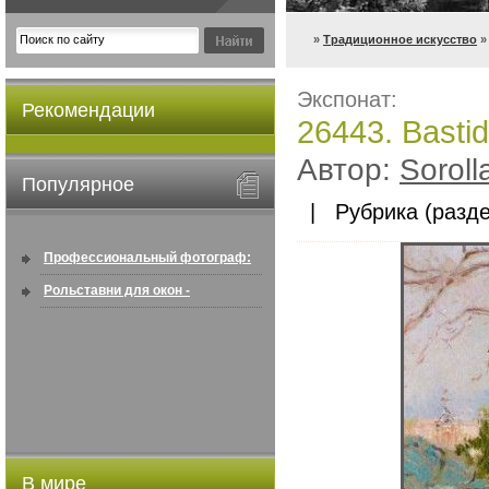
»
Традиционное искусство
» 
Экспонат:
Рекомендации
26443. Bastid
Автор:
Soroll
Популярное
| Рубрика (разде
Профессиональный фотограф:
искусство создавать снимки, ...
Рольставни для окон -
информация по покупке в
интернете ...
В мире