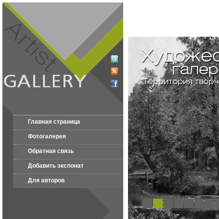
Главная страница
Фотогалерея
Обратная связь
Добавить экспонат
Для авторов
1
2
3
4
5
6
7