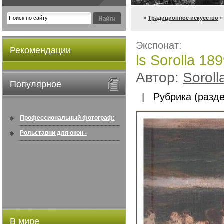
»
Традиционное искусство
» 
Экспонат:
Рекомендации
ls Sorolla 18
Автор:
Soroll
Популярное
| Рубрика (разде
Профессиональный фотограф:
искусство создавать снимки, ...
Рольставни для окон -
информация по покупке в
интернете ...
В мире