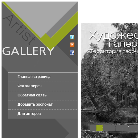
Главная страница
Фотогалерея
Обратная связь
Добавить экспонат
Для авторов
1
2
3
4
5
6
7