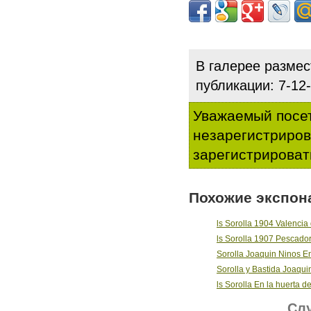
В галерее разме
публикации: 7-1
Уважаемый посет
незарегистриро
зарегистрироват
Похожие экспон
ls Sorolla 1904 Valencia
ls Sorolla 1907 Pescador
Sorolla Joaquin Ninos En
Sorolla y Bastida Joaquin
ls Sorolla En la huerta d
Слу