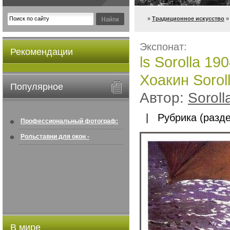
»
Традиционное искусство
» 
Экспонат:
Рекомендации
ls Sorolla 19
Хоакин Sorol
Популярное
Автор:
Soroll
| Рубрика (разде
Профессиональный фотограф:
искусство создавать снимки, ...
Рольставни для окон -
информация по покупке в
интернете ...
В мире