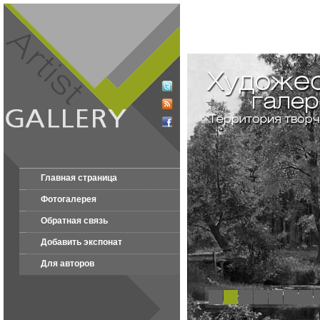
Главная страница
Фотогалерея
Обратная связь
Добавить экспонат
Для авторов
1
2
3
4
5
6
7