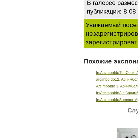
В галерее разме
публикации: 8-0
Уважаемый посет
незарегистриро
зарегистрироват
Похожие экспон
lrsArcimboldoTheCook.
arcimboldo12. Арчимбо
Arcimboldo 3. Арчимбо
lrsArcimboldoAir. Арчи
lrsArcimboldoSummer. 
Слу