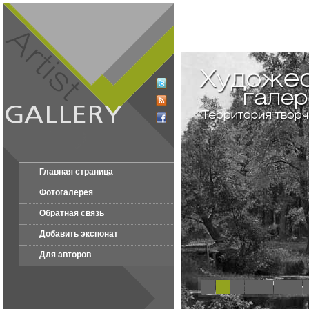
Главная страница
Фотогалерея
Обратная связь
Добавить экспонат
Для авторов
1
2
3
4
5
6
7