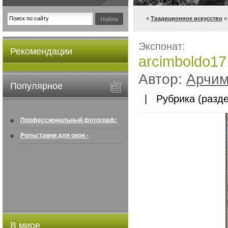
»
Традиционное искусство
»
Экспонат:
Рекомендации
arcimboldo1
Автор:
Арчим
Популярное
| Рубрика (разде
Профессиональный фотограф:
искусство создавать снимки, ...
Рольставни для окон -
информация по покупке в
интернете ...
В мире