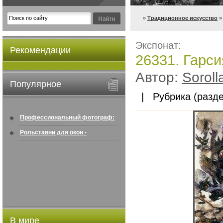
»
Традиционное искусство
»
Экспонат:
Рекомендации
26331. Гарси
Автор:
Soroll
Популярное
| Рубрика (разде
Профессиональный фотограф:
искусство создавать снимки, ...
Рольставни для окон -
информация по покупке в
интернете ...
В мире