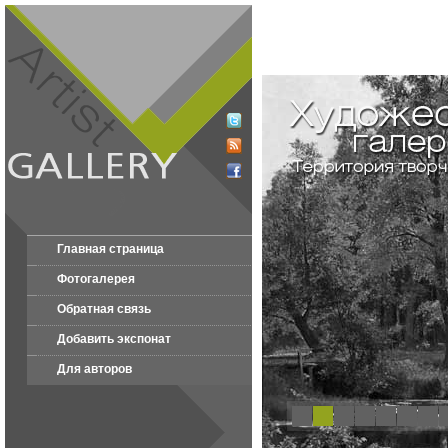
Главная страница
Фотогалерея
Обратная связь
Добавить экспонат
Для авторов
1
2
3
4
5
6
7